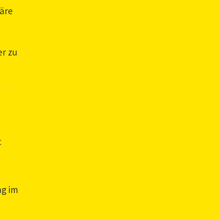
wäre
er zu
t
ng im