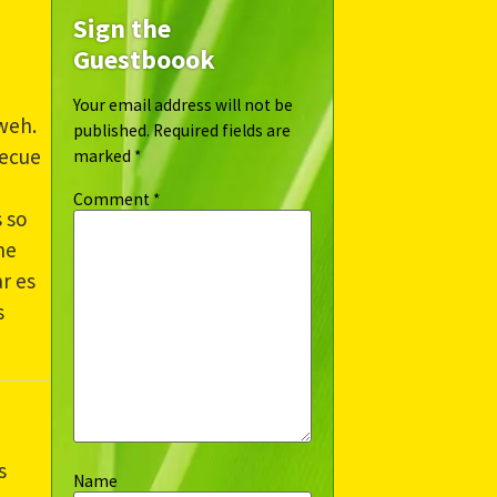
Sign the
Guestboook
Your email address will not be
weh.
published.
Required fields are
becue
marked
*
Comment
*
 so
he
r es
s
s
Name