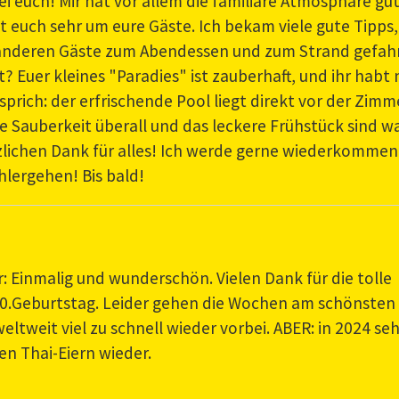
i euch! Mir hat vor allem die familiäre Atmosphäre gu
t euch sehr um eure Gäste. Ich bekam viele gute Tipps,
 anderen Gäste zum Abendessen und zum Strand gefah
t? Euer kleines "Paradies" ist zauberhaft, und ihr habt
prich: der erfrischende Pool liegt direkt vor der Zimm
e Sauberkeit überall und das leckere Frühstück sind w
erzlichen Dank für alles! Ich werde gerne wiederkommen
hlergehen! Bis bald!
: Einmalig und wunderschön. Vielen Dank für die tolle
0.Geburtstag. Leider gehen die Wochen am schönsten
eltweit viel zu schnell wieder vorbei. ABER: in 2024 se
len Thai-Eiern wieder.