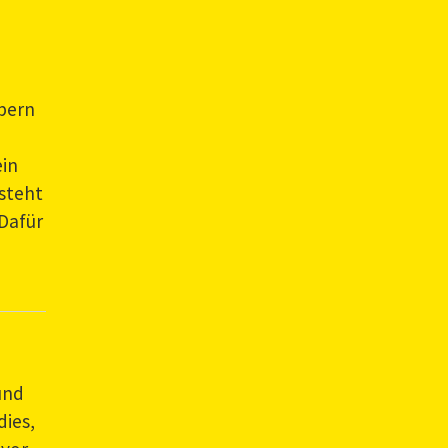
ebern
ein
rsteht
 Dafür
und
dies,