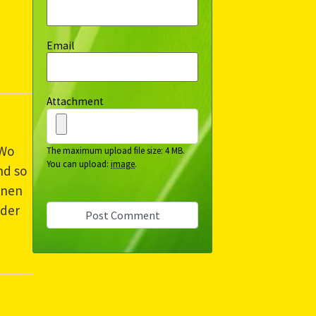
Email
Attachment
 Wo
The maximum upload file size: 4 MB.
You can upload:
image
.
nd so
inen
 der