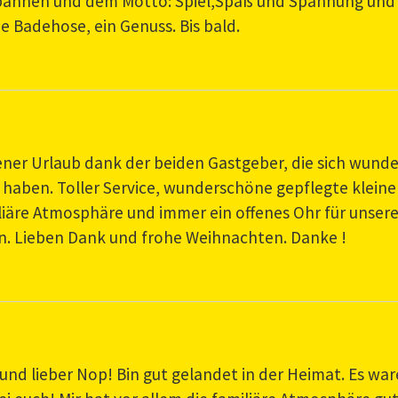
pannen und dem Motto: Spiel,Spaß und Spannung und
e Badehose, ein Genuss. Bis bald.
ner Urlaub dank der beiden Gastgeber, die sich wund
aben. Toller Service, wunderschöne gepflegte kleine
liäre Atmosphäre und immer ein offenes Ohr für unser
n. Lieben Dank und frohe Weihnachten. Danke !
 und lieber Nop! Bin gut gelandet in der Heimat. Es wa