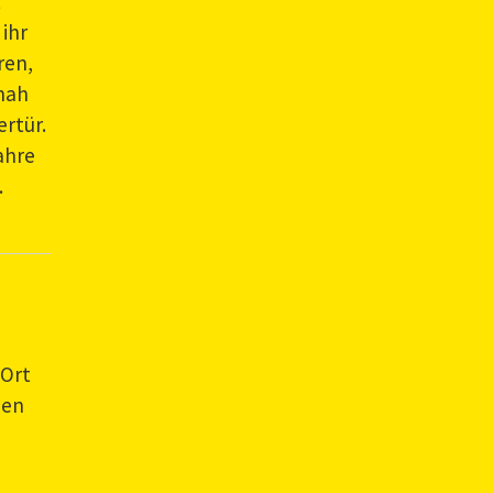
t
 ihr
ren,
 nah
ertür.
ahre
.
 Ort
hen