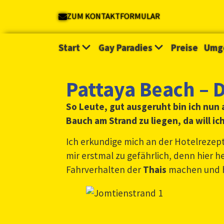
ZUM KONTAKTFORMULAR
Start
Gay Paradies
Preise
Umg
Pattaya Beach – 
So Leute, gut ausgeruht bin ich nun 
Bauch am Strand zu liegen, da will ic
Ich erkundige mich an der Hotelrezep
mir erstmal zu gefährlich, denn hier h
Fahrverhalten der
Thais
machen und h