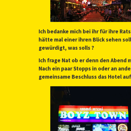
Ich bedanke mich bei ihr für ihre Ra
hätte mal einer ihren Blick sehen so
gewürdigt, was solls ?
Ich frage Nat ob er denn den Abend m
Nach ein paar Stopps in oder an and
gemeinsame Beschluss das Hotel a