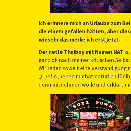
Ich erinnere mich an Urlaube zum Be
die einem gefallen hätten, aber dies
wiesehr das merke ich erst jetzt.
Der nette Thaiboy mit Namen NAT
ist
ganz ok nach meiner kritischen Selbs
Wir reden soweit eine Verständigung mö
„Chefin„neben mir hat natürlich für 
denn mitnehmen wolle und erklärt mi